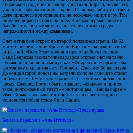
стаканом из-под пива в голову Кристиано Бираги, после чего
у капитана «фиалок» пошла кровь. Главному арбитру встречи
даже пришлось приостановить на несколько минут игру. Тем
не менее Бираги остался на поле. В целом первый тайм не
был богат на острые момент, но это не снижало градус
напряженности между командами.
Счет матча был открыт во второй половине встречи. На 62
минуте после касания Кристиано Бираги мяча рукой в своей
штрафной, «Вест Хэм» получил право пробить пенальти.
Саид Бенрахма своим точным ударом открыл счет на табло.
Однако не прошло и 5 минут, как «Фиорентина» организовала
контратаку и сравняла счет. Гол забил Джакомо Бонавентура.
До конца второй половины встречи было не ясно, кто станет
победителем. Тем не менее развязка наступила в добавленное
время. Джаррод Боуэн обыграл защиту «фиалок» и принес
такой долгожданный титул «молотобойцам». Таким образом,
«Вест Хэм» завоевывает второй титул в своей истории и
становится победителем Лиги Наций.
Предыдущая
Бензема перешел в «Аль-Иттихад»