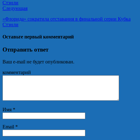
Следующая
«Флорида» сократила отставания в финальной серии Кубка
Стэнли
Оставьте первый комментарий
Отправить ответ
Ваш e-mail не будет опубликован.
комментарий
Имя
*
Email
*