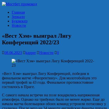
Главная
Зеркало
Букмекер
Новости
«Вест Хэм» выиграл Лигу
Конференций 2022/23
08.06.2023
kapper
Новости
0
«Вест Хэм» выиграл Лигу Конференций, победив в
финальном матче «Фиорентину». Для молотобойцев это
первый трофей за 43 года. Финальное противостояние
состоялось в Праге.
С самого начала встречи на поле воцарилась напряженная
атмосфера. Однако на трибунах было не менее жарко. Еще до
начала матча болельщики обоих команд устроили потасовку у
стадиона. После чего на 34 минуте английские фанаты попали