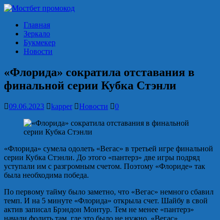
Главная
Зеркало
Букмекер
Новости
«Флорида» сократила отставания в
финальной серии Кубка Стэнли
09.06.2023
kapper
Новости
0
«Флорида» сумела одолеть «Вегас» в третьей игре финальной
серии Кубка Стэнли. До этого «пантерз» две игры подряд
уступали им с разгромным счетом. Поэтому «Флориде» так
была необходима победа.
По первому тайму было заметно, что «Вегас» немного сбавил
темп. И на 5 минуте «Флорида» открыла счет. Шайбу в свой
актив записал Брэндон Монтур. Тем не менее «пантерз»
начали фолить там, где это было не нужно. «Вегас»,