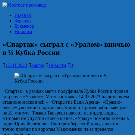
Главная
Зеркало
Букмекер
Новости
«Спартак» сыграл с «Уралом» вничью
в ½ Кубка России
15.03.2023
kapper
Новости
0
«Спартак» в рамках матча полуфинала Кубка России провел
встречу с «Уралом». Матч состоялся 14.03.2023 на домашнем
стадионе москвичей – «Открытие Банк Арена». «Красно-
белые» уверенно стартовали. Квинси Промес забил мяч уже
на 21 минуте. Томаш Тавареш навесил на нидерландца,
который не упустил своего шанса. «Уралу» помогла замена в
виде Юрия Железнова. Екатеринбургский полузащитник
точно пробил по воротам Максименко из-за пределов
штрафной зоны.