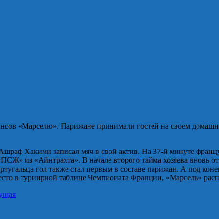
нсов «Марселю». Парижане принимали гостей на своем домашнем 
к Ашраф Хакими записал мяч в свой актив. На 37-й минуте фра
 «ПСЖ» из «Айнтрахта». В начале второго тайма хозяева вновь о
ртугальца гол также стал первым в составе парижан. А под коне
есто в турнирной таблице Чемпионата Франции, «Марсель» расп
ущая