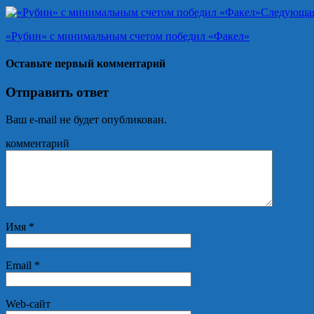
Следующа
«Рубин» с минимальным счетом победил «Факел»
Оставьте первый комментарий
Отправить ответ
Ваш e-mail не будет опубликован.
комментарий
Имя
*
Email
*
Web-сайт