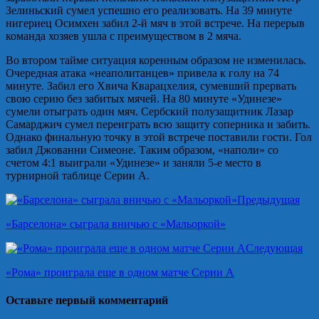
Зелиньский сумел успешно его реализовать. На 39 минуте
нигериец Осимхен забил 2-й мяч в этой встрече. На перерыв
команда хозяев ушла с преимуществом в 2 мяча.
Во втором тайме ситуация коренным образом не изменилась.
Очередная атака «неаполитанцев» привела к голу на 74
минуте. Забил его Хвича Кварацхелия, сумевший прервать
свою серию без забитых мячей. На 80 минуте «Удинезе»
сумели отыграть один мяч. Сербский полузащитник Лазар
Самарджич сумел переиграть всю защиту соперника и забить.
Однако финальную точку в этой встрече поставили гости. Гол
забил Джованни Симеоне. Таким образом, «наполи» со
счетом 4:1 выиграли «Удинезе» и заняли 5-е место в
турнирной таблице Серии А.
Предыдущая
«Барселона» сыграла вничью с «Мальоркой»
Следующая
«Рома» проиграла еще в одном матче Серии А
Оставьте первый комментарий