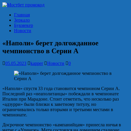
Главная
Зеркало
Букмекер
Новости
«Наполи» берет долгожданное
чемпионство в Серии А
05.05.2023
kapper
Новости
0
«Наполи» спустя 33 года становится чемпионом Серии А.
Последний раз «неаполитанцы» побеждали в чемпионате
Италии при Марадоне. Стоит отметить, что несколько раз
«адзурри» были близки к заветному титулу, но
ограничивались только вторыми и третьими местами в
чемпионате.
Досрочное чемпионство «кампанийцам» принесла ничья в
матче с «Удинезе». Матч состоялся на домашнем стадионе