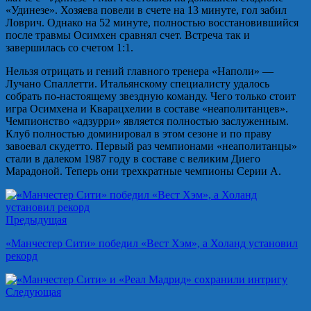
«Удинезе». Хозяева повели в счете на 13 минуте, гол забил
Ловрич. Однако на 52 минуте, полностью восстановившийся
после травмы Осимхен сравнял счет. Встреча так и
завершилась со счетом 1:1.
Нельзя отрицать и гений главного тренера «Наполи» —
Лучано Спаллетти. Итальянскому специалисту удалось
собрать по-настоящему звездную команду. Чего только стоит
игра Осимхена и Кварацхелии в составе «неаполитанцев».
Чемпионство «адзурри» является полностью заслуженным.
Клуб полностью доминировал в этом сезоне и по праву
завоевал скудетто. Первый раз чемпионами «неаполитанцы»
стали в далеком 1987 году в составе с великим Диего
Марадоной. Теперь они трехкратные чемпионы Серии А.
Предыдущая
«Манчестер Сити» победил «Вест Хэм», а Холанд установил
рекорд
Следующая