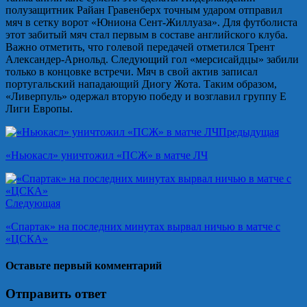
полузащитник Райан Гравенберх точным ударом отправил
мяч в сетку ворот «Юниона Сент-Жиллуаза». Для футболиста
этот забитый мяч стал первым в составе английского клуба.
Важно отметить, что голевой передачей отметился Трент
Александер-Арнольд. Следующий гол «мерсисайдцы» забили
только в концовке встречи. Мяч в свой актив записал
португальский нападающий Диогу Жота. Таким образом,
«Ливерпуль» одержал вторую победу и возглавил группу E
Лиги Европы.
Предыдущая
«Ньюкасл» уничтожил «ПСЖ» в матче ЛЧ
Следующая
«Спартак» на последних минутах вырвал ничью в матче с
«ЦСКА»
Оставьте первый комментарий
Отправить ответ